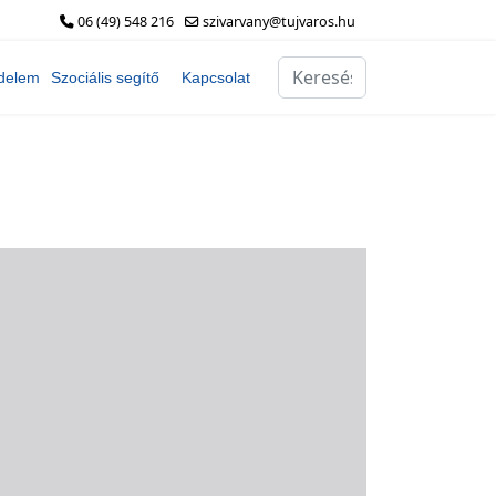
06 (49) 548 216
szivarvany@tujvaros.hu
Keresés...
delem
Szociális segítő
Kapcsolat