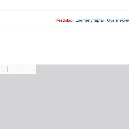
Kezdőlap
Eseménynaptár
Gyermekvé