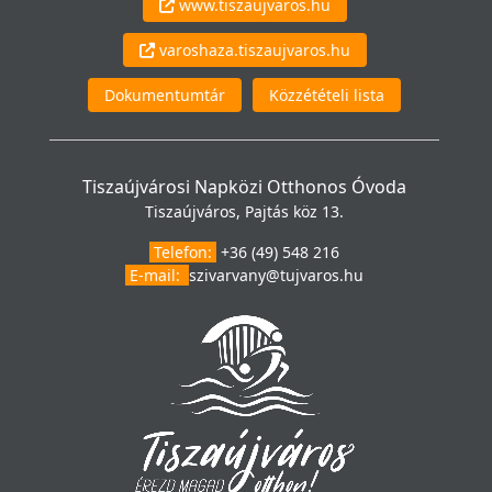
www.tiszaujvaros.hu
varoshaza.tiszaujvaros.hu
Dokumentumtár
Közzétételi lista
Tiszaújvárosi Napközi Otthonos Óvoda
Tiszaújváros, Pajtás köz 13.
Telefon:
+36 (49) 548 216
E-mail:
szivarvany@tujvaros.hu