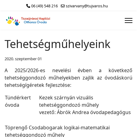
06 (49) 548 216
szivarvany@tujvaros.hu
Tehetségműhelyeink
2020. szeptember 01
A 2025/2026-es nevelési évben a következő
tehetséggondozó műhelyekben zajlik az óvodáskorú
tehetségígéretek fejlesztése:
Tündérkert
Kezek szárnyán vizuális
óvoda
tehetséggondozó műhely
vezető: Ábrók Andrea óvodapedagógus
Töprengő Csodabogarak logikai-matematikai
tehetséggondozó műhely