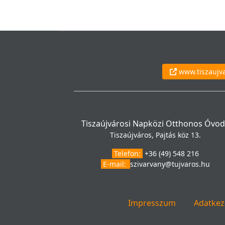
www.tiszaujv
Tiszaújvárosi Napközi Otthonos Óvo
Tiszaújváros, Pajtás köz 13.
Telefon:
+36 (49) 548 216
E-mail:
szivarvany@tujvaros.hu
Impresszum
Adatkeze