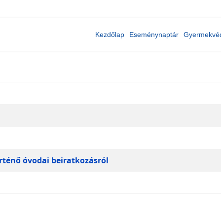
Kezdőlap
Eseménynaptár
Gyermekvé
rténő óvodai beiratkozásról