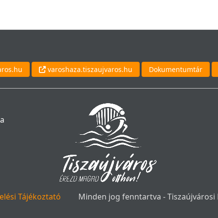
aros.hu
varoshaza.tiszaujvaros.hu
Dokumentumtár
da
lési Tájékoztató