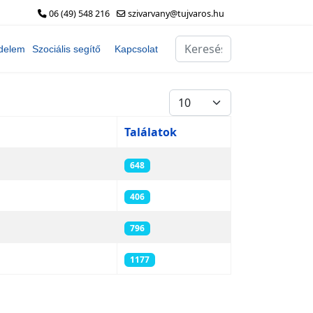
06 (49) 548 216
szivarvany@tujvaros.hu
Keresés...
delem
Szociális segítő
Kapcsolat
Tételek #
Találatok
648
406
796
1177